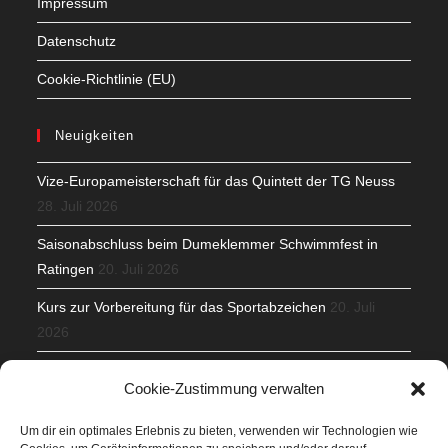
Impressum
Datenschutz
Cookie-Richtlinie (EU)
Neuigkeiten
Vize-Europameisterschaft für das Quintett der TG Neuss
28. Juli 2026
Saisonabschluss beim Dumeklemmer Schwimmfest in
Ratingen
20. Juli 2026
Kurs zur Vorbereitung für das Sportabzeichen
20. Juli
2026
Mit Teamgeist und Spaß – 2. Runde KidsCup
17. Juli 2026
Cookie-Zustimmung verwalten
TG Parkplatz
16. Juli 2026
Um dir ein optimales Erlebnis zu bieten, verwenden wir Technologien wie