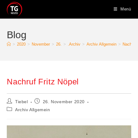
Zum
Menü
Inhalt
springen
Blog
>
2020
>
November
>
26.
>
.Archiv
>
Archiv Allgemein
>
Nachruf 
Nachruf Fritz Nöpel
Beitrags-
Beitrag
Tiebel
26. November 2020
Autor:
veröffentlicht:
Beitrags-
Archiv Allgemein
Kategorie: