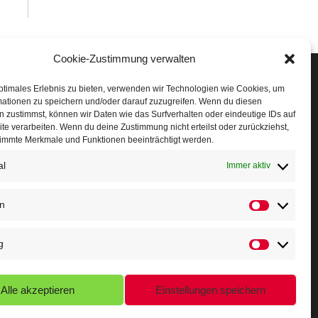
Cookie-Zustimmung verwalten
Veranstaltungen
ptimales Erlebnis zu bieten, verwenden wir Technologien wie Cookies, um
mationen zu speichern und/oder darauf zuzugreifen. Wenn du diesen
öffner Run
 zustimmst, können wir Daten wie das Surfverhalten oder eindeutige IDs auf
te verarbeiten. Wenn du deine Zustimmung nicht erteilst oder zurückziehst,
chnuppertag
immte Merkmale und Funktionen beeinträchtigt werden.
erminkalender
al
Immer aktiv
eusser Sommernachtslauf
en
Statistiken
indersportfest
g
ikolaus-Crosslauf
Marketing
apoeira Camp
Alle akzeptieren
Einstellungen speichern