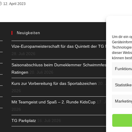
12. April 2023
Neuigkeiten
Um dir ein o
Geräteinfor
Vize-Europameisterschaft für das Quintett der TG Neuss
H
Technologien
dieser Websi
28. Juli 2026
S
können best
Saisonabschluss beim Dumeklemmer Schwimmfest in
T
Funktion
Ratingen
20. Juli 2026
N
Kurs zur Vorbereitung für das Sportabzeichen
20. Juli
Statistik
2026
K
Marketin
Mit Teamgeist und Spaß – 2. Runde KidsCup
17. Juli
N
2026
C
TG Parkplatz
16. Juli 2026