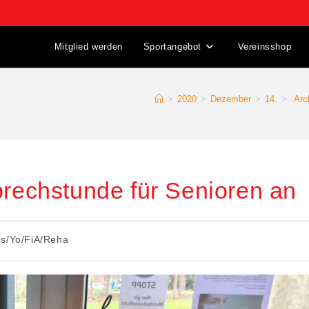
Mitglied werden
Sportangebot
Vereinsshop
>
2020
>
Dezember
>
14.
>
.Arc
prechstunde für Senioren an
Gs/Yo/FiA/Reha