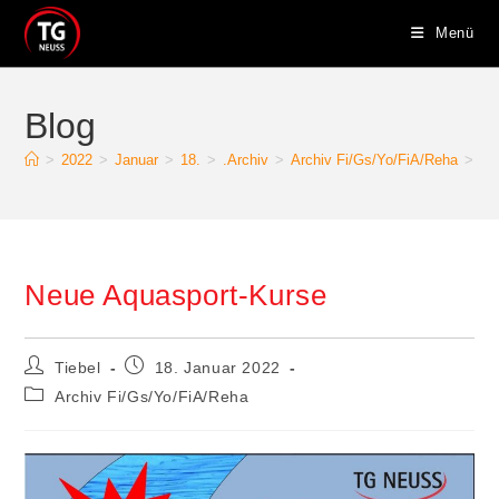
Zum
Menü
Inhalt
springen
Blog
>
2022
>
Januar
>
18.
>
.Archiv
>
Archiv Fi/Gs/Yo/FiA/Reha
>
Ne
Neue Aquasport-Kurse
Beitrags-
Beitrag
Tiebel
18. Januar 2022
Autor:
veröffentlicht:
Beitrags-
Archiv Fi/Gs/Yo/FiA/Reha
Kategorie: