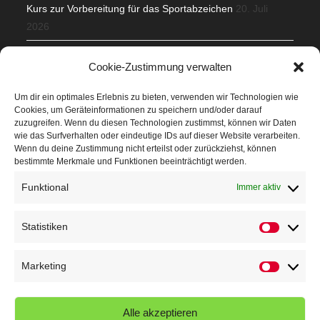
Kurs zur Vorbereitung für das Sportabzeichen
20. Juli
2026
Mit Teamgeist und Spaß – 2. Runde KidsCup
17. Juli 2026
Cookie-Zustimmung verwalten
TG Parkplatz
16. Juli 2026
Um dir ein optimales Erlebnis zu bieten, verwenden wir Technologien wie
Cookies, um Geräteinformationen zu speichern und/oder darauf
Veranstaltungen
zuzugreifen. Wenn du diesen Technologien zustimmst, können wir Daten
wie das Surfverhalten oder eindeutige IDs auf dieser Website verarbeiten.
Wenn du deine Zustimmung nicht erteilst oder zurückziehst, können
Höffner Run
bestimmte Merkmale und Funktionen beeinträchtigt werden.
Schnuppertag
Funktional
Immer aktiv
Terminkalender
Statistiken
Statistik
Neusser Sommernachtslauf
Kindersportfest
Marketing
Marketin
Nikolaus-Crosslauf
Alle akzeptieren
Capoeira Camp