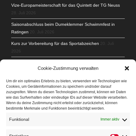
Vize-Europameisterschaft für das Quintett der TG Neuss
28. Juli 2026
Saisonabschluss beim Dumeklemmer Schwimmfest in
Ratingen
20. Juli 2026
Kurs zur Vorbereitung für das Sportabzeichen
20. Juli
2026
Mit Teamgeist und Spaß – 2. Runde KidsCup
17. Juli 2026
Cookie-Zustimmung verwalten
TG Parkplatz
16. Juli 2026
Um dir ein optimales Erlebnis zu bieten, verwenden wir Technologien wie
Cookies, um Geräteinformationen zu speichern und/oder darauf
Veranstaltungen
zuzugreifen. Wenn du diesen Technologien zustimmst, können wir Daten
wie das Surfverhalten oder eindeutige IDs auf dieser Website verarbeiten.
Wenn du deine Zustimmung nicht erteilst oder zurückziehst, können
Höffner Run
bestimmte Merkmale und Funktionen beeinträchtigt werden.
Schnuppertag
Funktional
Immer aktiv
Terminkalender