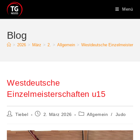
Zum
Menü
Inhalt
springen
Blog
>
2026
>
März
>
2.
>
Allgemein
>
Westdeutsche Einzelmeistersch
Westdeutsche
Einzelmeisterschaften u15
Beitrags-
Beitrag
Beitrags-
Tiebel
2. März 2026
Allgemein
/
Judo
Autor:
veröffentlicht:
Kategorie: