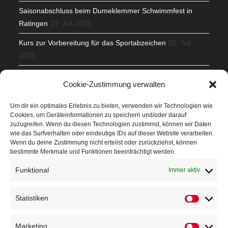
Saisonabschluss beim Dumeklemmer Schwimmfest in
Ratingen
20. Juli 2026
Kurs zur Vorbereitung für das Sportabzeichen
20. Juli
2026
Mit Teamgeist und Spaß – 2. Runde KidsCup
17. Juli 2026
Cookie-Zustimmung verwalten
TG Parkplatz
16. Juli 2026
Um dir ein optimales Erlebnis zu bieten, verwenden wir Technologien wie
Cookies, um Geräteinformationen zu speichern und/oder darauf
Veranstaltungen
zuzugreifen. Wenn du diesen Technologien zustimmst, können wir Daten
wie das Surfverhalten oder eindeutige IDs auf dieser Website verarbeiten.
Wenn du deine Zustimmung nicht erteilst oder zurückziehst, können
Höffner Run
bestimmte Merkmale und Funktionen beeinträchtigt werden.
Schnuppertag
Funktional
Immer aktiv
Terminkalender
Statistiken
Statistik
Neusser Sommernachtslauf
Kindersportfest
Marketing