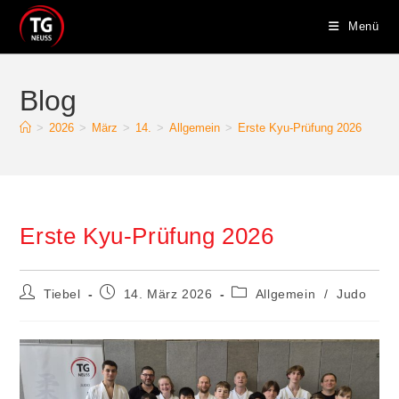
Zum
Menü
Inhalt
springen
Blog
>
2026
>
März
>
14.
>
Allgemein
>
Erste Kyu-Prüfung 2026
Erste Kyu-Prüfung 2026
Beitrags-
Beitrag
Beitrags-
Tiebel
14. März 2026
Allgemein
/
Judo
Autor:
veröffentlicht:
Kategorie: