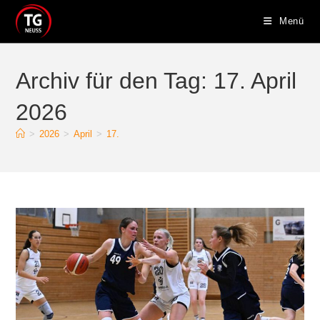
Zum
Menü
Inhalt
springen
Archiv für den Tag: 17. April
2026
>
2026
>
April
>
17.