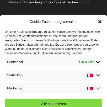
Kurs zur Vorbereitung für das Sportabzeichen
20. Juli
2026
Mit Teamgeist und Spaß – 2. Runde KidsCup
17. Juli 2026
Cookie-Zustimmung verwalten
TG Parkplatz
16. Juli 2026
Um dir ein optimales Erlebnis zu bieten, verwenden wir Technologien wie
Cookies, um Geräteinformationen zu speichern und/oder darauf
Veranstaltungen
zuzugreifen. Wenn du diesen Technologien zustimmst, können wir Daten
wie das Surfverhalten oder eindeutige IDs auf dieser Website verarbeiten.
Wenn du deine Zustimmung nicht erteilst oder zurückziehst, können
Höffner Run
bestimmte Merkmale und Funktionen beeinträchtigt werden.
Schnuppertag
Funktional
Immer aktiv
Terminkalender
Statistiken
Statistik
Neusser Sommernachtslauf
Kindersportfest
Marketing
Marketin
Nikolaus-Crosslauf
Alle akzeptieren
Capoeira Camp