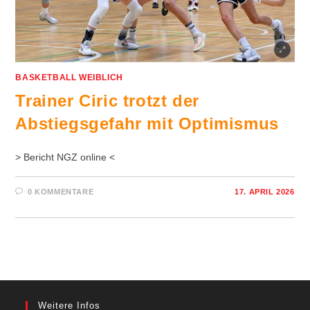
BASKETBALL WEIBLICH
Trainer Ciric trotzt der
Abstiegsgefahr mit Optimismus
> Bericht NGZ online <
0 KOMMENTARE
17. APRIL 2026
Weitere Infos