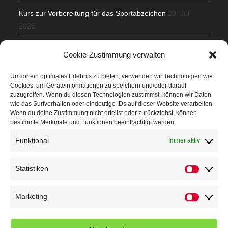
Kurs zur Vorbereitung für das Sportabzeichen
20. Juli
2026
Mit Teamgeist und Spaß – 2. Runde KidsCup
17. Juli 2026
Cookie-Zustimmung verwalten
TG Parkplatz
16. Juli 2026
Um dir ein optimales Erlebnis zu bieten, verwenden wir Technologien wie
Cookies, um Geräteinformationen zu speichern und/oder darauf
Veranstaltungen
zuzugreifen. Wenn du diesen Technologien zustimmst, können wir Daten
wie das Surfverhalten oder eindeutige IDs auf dieser Website verarbeiten.
Wenn du deine Zustimmung nicht erteilst oder zurückziehst, können
Höffner Run
bestimmte Merkmale und Funktionen beeinträchtigt werden.
Schnuppertag
Funktional
Immer aktiv
Terminkalender
Statistiken
Statistik
Neusser Sommernachtslauf
Kindersportfest
Marketing
Marketin
Nikolaus-Crosslauf