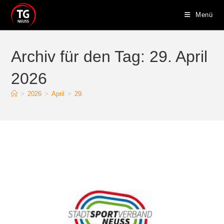
Zum
Menü
Inhalt
springen
Archiv für den Tag: 29. April
2026
>
2026
>
April
>
29.