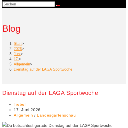
Suche
umschalten
Blog
Start
>
2026
>
Juni
>
17.
>
Allgemein
>
Dienstag auf der LAGA Sportwoche
Dienstag auf der LAGA Sportwoche
Beitrags-
Tiebel
Autor:
Beitrag
17. Juni 2026
veröffentlicht:
Beitrags-
Allgemein
/
Landesgartenschau
Kategorie: