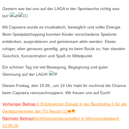
Gestern war bei uns auf der LAGA in der Sportwoche richtig was
los!
Mit Capoeira wurde es musikalisch, beweglich und voller Energie.
Beim Spielplatzhopping konnten Kinder verschiedene Spielorte
entdecken, ausprobieren und gemeinsam aktiv werden. Etwas
ruhiger, aber genauso gesellig, ging es beim Boule zu: hier standen
Geschick, Konzentration und Spaß im Mittelpunkt.
Ein schöner Tag mit viel Bewegung, Begegnung und guter
Stimmung auf der LAGA!
Diesen Freitag, den 19.06., um 14 Uhr habt ihr nochmal die Chance
beim Capoeira reinzuschnuppern. Wir freuen uns auf Euch!
Weitere
Vorheriger Beitrag
🥈 Erfolgreicher Einsatz in der Bezirksliga 1 für die
Gerätturnerinnen der TG Neuss! 🤸‍♀️❤️🖤
Artikel
Nächster Beitrag
Nordrheinmeisterschaften in Mönchengladbach
ansehen
12.06.26