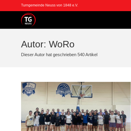
Zum
Turngemeinde Neuss von 1848 e.V.
Inhalt
springen
Autor:
WoRo
Dieser Autor hat geschrieben 540 Artikel