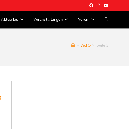
Aktuelles
Veranstaltungen
Verein
Website-
Suche
>
WoRo
>
Seite 2
umschalten
s