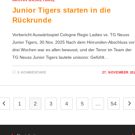
Junior Tigers starten in die
Rückrunde
Vorbericht Auswärtsspiel Cologne Regio Ladies vs. TG Neuss
Junior Tigers, 30.Nov. 2025 Nach dem Hinrunden-Abschluss vor
drei Wochen war es allen bewusst, und der Tenor im Team der
TG Neuss Junior Tigers lautete unisono: Gefühlt…
0 KOMMENTARE
27. NOVEMBER 20
1
2
3
4
5
…
54
Zur vorherigen Seite
Zur