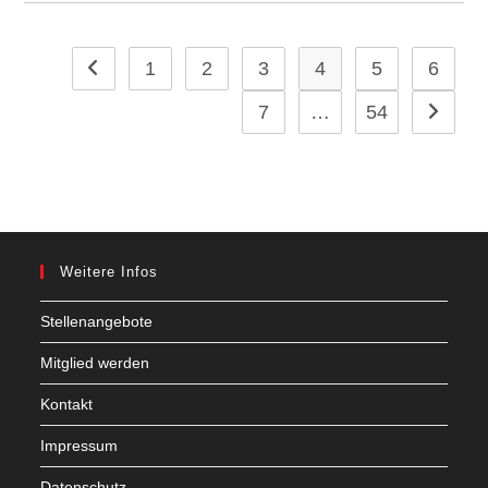
1
2
3
4
5
6
Zur vorherigen Seite
7
…
54
Zur näch
Weitere Infos
Stellenangebote
Mitglied werden
Kontakt
Impressum
Datenschutz