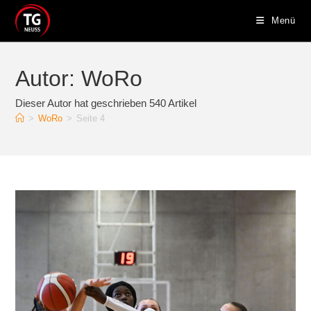
Zum
Menü
Inhalt
springen
Autor:
WoRo
Dieser Autor hat geschrieben 540 Artikel
>
WoRo
>
Seite 4