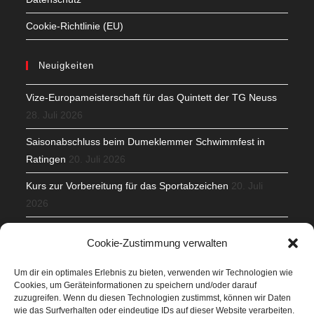
Cookie-Richtlinie (EU)
Neuigkeiten
Vize-Europameisterschaft für das Quintett der TG Neuss
28. Juli 2026
Saisonabschluss beim Dumeklemmer Schwimmfest in
Ratingen
20. Juli 2026
Kurs zur Vorbereitung für das Sportabzeichen
20. Juli
2026
Mit Teamgeist und Spaß – 2. Runde KidsCup
17. Juli 2026
Cookie-Zustimmung verwalten
TG Parkplatz
16. Juli 2026
Um dir ein optimales Erlebnis zu bieten, verwenden wir Technologien wie
Cookies, um Geräteinformationen zu speichern und/oder darauf
Veranstaltungen
zuzugreifen. Wenn du diesen Technologien zustimmst, können wir Daten
wie das Surfverhalten oder eindeutige IDs auf dieser Website verarbeiten.