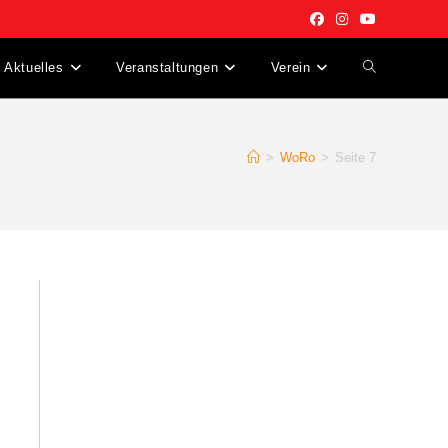
Aktuelles
Veranstaltungen
Verein
Website-
Suche
>
WoRo
>
Seite 7
umschalten