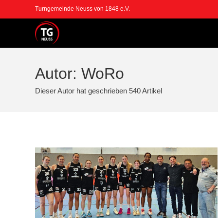
Zum
Turngemeinde Neuss von 1848 e.V.
Inhalt
springen
Autor:
WoRo
Dieser Autor hat geschrieben 540 Artikel