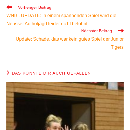
Weitere
Vorheriger Beitrag
Artikel
WNBL UPDATE: In einem spannenden Spiel wird die
ansehen
Neusser Aufholjagd leider nicht belohnt
Nächster Beitrag
Update: Schade, das war kein gutes Spiel der Junior
Tigers
DAS KÖNNTE DIR AUCH GEFALLEN