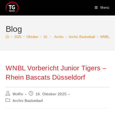
Zum
Menü
Inhalt
springen
Blog
>
2025
>
Oktober
>
16.
>
.Archiv
>
Archiv Basketball
>
WNBL Vorb
WNBL Vorbericht Junior Tigers –
Rhein Bascats Düsseldorf
Beitrags-
Beitrag
WoRo
16. Oktober 2025
Autor:
veröffentlicht:
Beitrags-
Archiv Basketball
Kategorie: