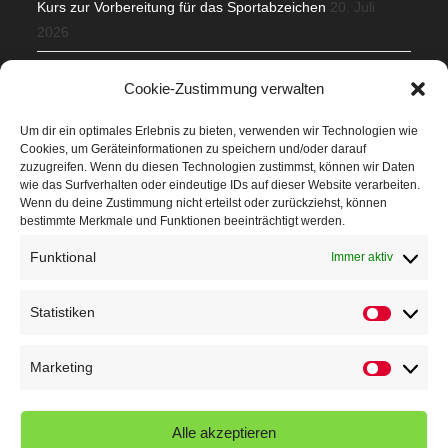
Kurs zur Vorbereitung für das Sportabzeichen
20. Juli
2026
Mit Teamgeist und Spaß – 2. Runde KidsCup
17. Juli 2026
Cookie-Zustimmung verwalten
TG Parkplatz
16. Juli 2026
Um dir ein optimales Erlebnis zu bieten, verwenden wir Technologien wie
Cookies, um Geräteinformationen zu speichern und/oder darauf
Veranstaltungen
zuzugreifen. Wenn du diesen Technologien zustimmst, können wir Daten
wie das Surfverhalten oder eindeutige IDs auf dieser Website verarbeiten.
Wenn du deine Zustimmung nicht erteilst oder zurückziehst, können
Höffner Run
bestimmte Merkmale und Funktionen beeinträchtigt werden.
Schnuppertag
Funktional
Immer aktiv
Terminkalender
Statistiken
Statistik
Neusser Sommernachtslauf
Kindersportfest
Marketing
Marketin
Nikolaus-Crosslauf
Alle akzeptieren
Capoeira Camp