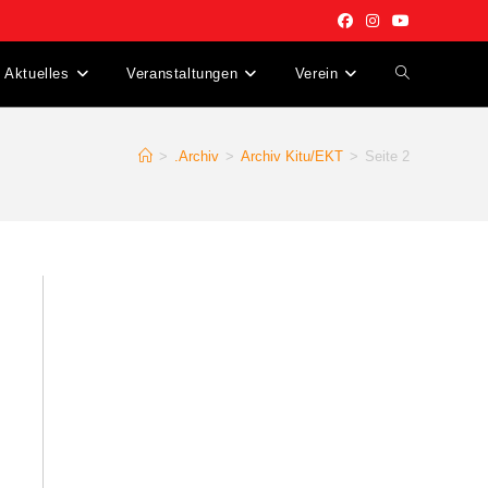
Aktuelles
Veranstaltungen
Verein
Website-
Suche
>
.Archiv
>
Archiv Kitu/EKT
>
Seite 2
umschalten