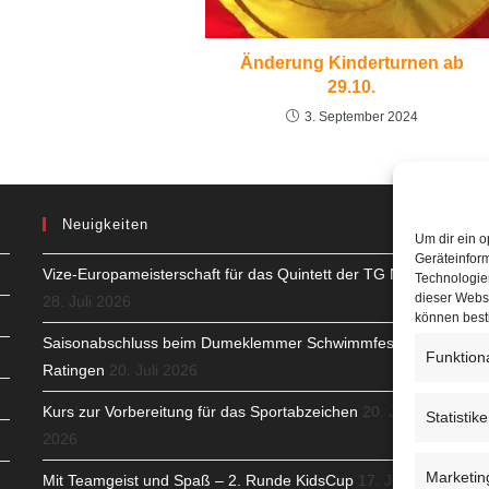
Änderung Kinderturnen ab
29.10.
3. September 2024
Neuigkeiten
Um dir ein o
Geräteinfor
Vize-Europameisterschaft für das Quintett der TG Neuss
H
Technologien
dieser Websi
28. Juli 2026
S
können best
Saisonabschluss beim Dumeklemmer Schwimmfest in
Funktion
T
Ratingen
20. Juli 2026
N
Kurs zur Vorbereitung für das Sportabzeichen
20. Juli
Statistik
2026
K
Marketin
Mit Teamgeist und Spaß – 2. Runde KidsCup
17. Juli
N