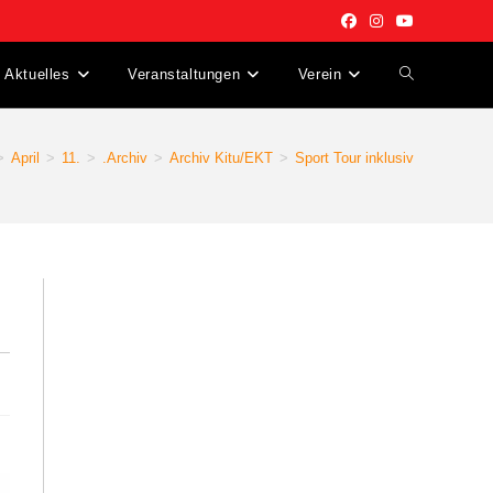
Aktuelles
Veranstaltungen
Verein
Website-
Suche
>
April
>
11.
>
.Archiv
>
Archiv Kitu/EKT
>
Sport Tour inklusiv
umschalten