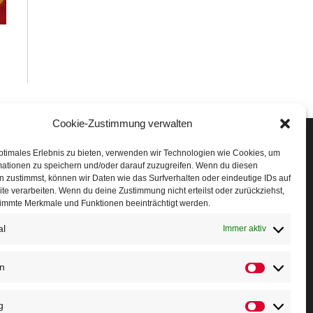
Cookie-Zustimmung verwalten
Veranstaltungen
ptimales Erlebnis zu bieten, verwenden wir Technologien wie Cookies, um
mationen zu speichern und/oder darauf zuzugreifen. Wenn du diesen
öffner Run
 zustimmst, können wir Daten wie das Surfverhalten oder eindeutige IDs auf
te verarbeiten. Wenn du deine Zustimmung nicht erteilst oder zurückziehst,
chnuppertag
immte Merkmale und Funktionen beeinträchtigt werden.
al
erminkalender
Immer aktiv
eusser Sommernachtslauf
en
Statistiken
indersportfest
g
ikolaus-Crosslauf