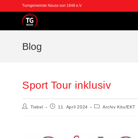
Zum
Turngemeinde Neuss von 1848 e.V.
Inhalt
springen
Blog
Sport Tour inklusiv
Beitrags-
Beitrag
Beitrags-
Tiebel
11. April 2024
Archiv Kitu/EKT
Autor:
veröffentlicht:
Kategorie: