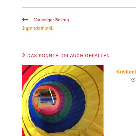
Weitere
Vorheriger Beitrag
Artikel
Jugendathletik
ansehen
DAS KÖNNTE DIR AUCH GEFALLEN
Kostümt