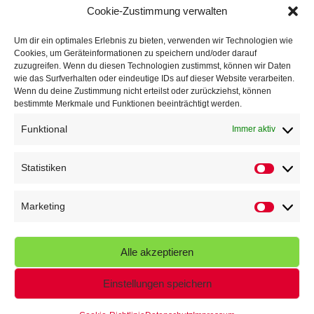
Cookie-Zustimmung verwalten
TG Parkplatz
16. Juli 2026
Um dir ein optimales Erlebnis zu bieten, verwenden wir Technologien wie
Cookies, um Geräteinformationen zu speichern und/oder darauf
Veranstaltungen
zuzugreifen. Wenn du diesen Technologien zustimmst, können wir Daten
wie das Surfverhalten oder eindeutige IDs auf dieser Website verarbeiten.
Wenn du deine Zustimmung nicht erteilst oder zurückziehst, können
Höffner Run
bestimmte Merkmale und Funktionen beeinträchtigt werden.
Schnuppertag
Funktional
Immer aktiv
Terminkalender
Statistiken
Statistik
Neusser Sommernachtslauf
Kindersportfest
Marketing
Marketin
Nikolaus-Crosslauf
Alle akzeptieren
Capoeira Camp
Einstellungen speichern