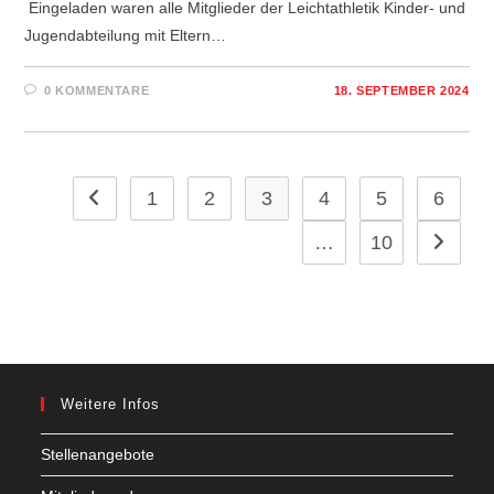
Eingeladen waren alle Mitglieder der Leichtathletik Kinder- und
Jugendabteilung mit Eltern…
0 KOMMENTARE
18. SEPTEMBER 2024
1
2
3
4
5
6
Zur vorherigen Seite
…
10
Zur näch
Weitere Infos
Stellenangebote