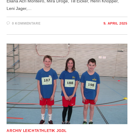
Eliana Acri Monteiro, Mira Dröge, Till Eicker, Henri Knopper,
Leni Jager,…
0 KOMMENTARE
9. APRIL 2025
ARCHIV LEICHTATHLETIK JGDL