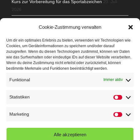
Kurs zur Vorbereitung für das Sportabzeichen
20. Juli
2026
Mit Teamgeist und Spaß – 2. Runde KidsCup
17. Juli 2026
Cookie-Zustimmung verwalten
TG Parkplatz
16. Juli 2026
Um dir ein optimales Erlebnis zu bieten, verwenden wir Technologien wie
Cookies, um Geräteinformationen zu speichern und/oder darauf
Veranstaltungen
zuzugreifen. Wenn du diesen Technologien zustimmst, können wir Daten
wie das Surfverhalten oder eindeutige IDs auf dieser Website verarbeiten.
Wenn du deine Zustimmung nicht erteilst oder zurückziehst, können
Höffner Run
bestimmte Merkmale und Funktionen beeinträchtigt werden.
Schnuppertag
Funktional
Immer aktiv
Terminkalender
Statistiken
Statistik
Neusser Sommernachtslauf
Kindersportfest
Marketing
Marketin
Nikolaus-Crosslauf
Alle akzeptieren
Capoeira Camp