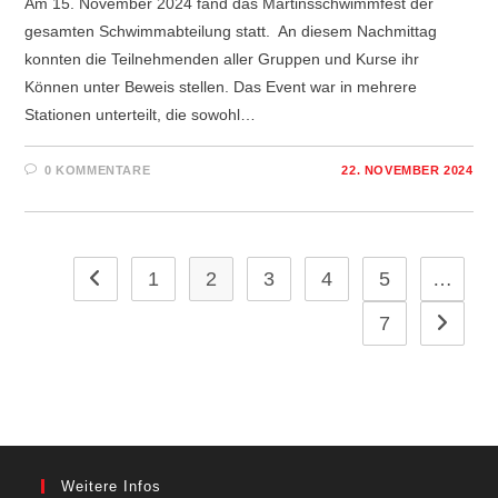
Am 15. November 2024 fand das Martinsschwimmfest der
gesamten Schwimmabteilung statt. An diesem Nachmittag
konnten die Teilnehmenden aller Gruppen und Kurse ihr
Können unter Beweis stellen. Das Event war in mehrere
Stationen unterteilt, die sowohl…
0 KOMMENTARE
22. NOVEMBER 2024
1
2
3
4
5
…
Zur vorherigen Seite
7
Zur näch
Weitere Infos