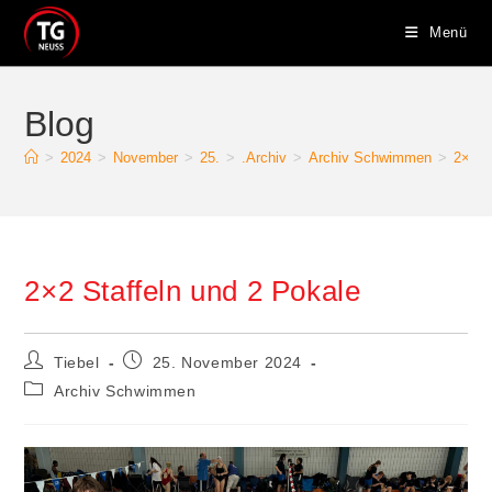
Zum
Menü
Inhalt
springen
Blog
>
2024
>
November
>
25.
>
.Archiv
>
Archiv Schwimmen
>
2×2 S
2×2 Staffeln und 2 Pokale
Beitrags-
Beitrag
Tiebel
25. November 2024
Autor:
veröffentlicht:
Beitrags-
Archiv Schwimmen
Kategorie: