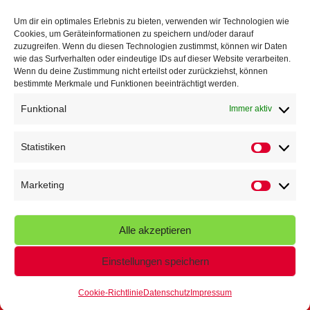
TG Parkplatz
16. Juli 2026
Um dir ein optimales Erlebnis zu bieten, verwenden wir Technologien wie
Cookies, um Geräteinformationen zu speichern und/oder darauf
Veranstaltungen
zuzugreifen. Wenn du diesen Technologien zustimmst, können wir Daten
wie das Surfverhalten oder eindeutige IDs auf dieser Website verarbeiten.
Wenn du deine Zustimmung nicht erteilst oder zurückziehst, können
Höffner Run
bestimmte Merkmale und Funktionen beeinträchtigt werden.
Schnuppertag
Funktional
Immer aktiv
Terminkalender
Statistiken
Statistik
Neusser Sommernachtslauf
Kindersportfest
Marketing
Marketin
Nikolaus-Crosslauf
Alle akzeptieren
Capoeira Camp
Einstellungen speichern
Cookie-Richtlinie
Datenschutz
Impressum
© 2026 - Turngemeinde Neuss von 1848 e.V.