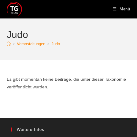
Zum
Menü
Inhalt
springen
Judo
>
Veranstaltungen
>
Judo
Es gibt momentan keine Beiträge, die unter dieser Taxonomie
veröffentlicht wurden.
Weitere Infos