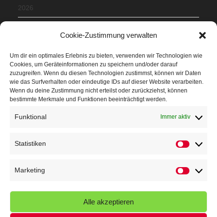
2026
Mit Teamgeist und Spaß – 2. Runde KidsCup
17. Juli 2026
Cookie-Zustimmung verwalten
TG Parkplatz
16. Juli 2026
Um dir ein optimales Erlebnis zu bieten, verwenden wir Technologien wie
Cookies, um Geräteinformationen zu speichern und/oder darauf
Veranstaltungen
zuzugreifen. Wenn du diesen Technologien zustimmst, können wir Daten
wie das Surfverhalten oder eindeutige IDs auf dieser Website verarbeiten.
Wenn du deine Zustimmung nicht erteilst oder zurückziehst, können
Höffner Run
bestimmte Merkmale und Funktionen beeinträchtigt werden.
Schnuppertag
Funktional
Immer aktiv
Terminkalender
Statistiken
Statistik
Neusser Sommernachtslauf
Kindersportfest
Marketing
Marketin
Nikolaus-Crosslauf
Alle akzeptieren
Capoeira Camp