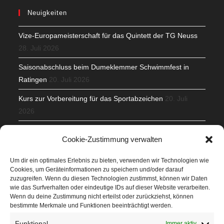
Neuigkeiten
Vize-Europameisterschaft für das Quintett der TG Neuss
28. Juli 2026
Saisonabschluss beim Dumeklemmer Schwimmfest in
Ratingen
20. Juli 2026
Kurs zur Vorbereitung für das Sportabzeichen
20. Juli
2026
Mit Teamgeist und Spaß – 2. Runde KidsCup
17. Juli 2026
Cookie-Zustimmung verwalten
TG Parkplatz
16. Juli 2026
Um dir ein optimales Erlebnis zu bieten, verwenden wir Technologien wie
Cookies, um Geräteinformationen zu speichern und/oder darauf
Veranstaltungen
zuzugreifen. Wenn du diesen Technologien zustimmst, können wir Daten
wie das Surfverhalten oder eindeutige IDs auf dieser Website verarbeiten.
Wenn du deine Zustimmung nicht erteilst oder zurückziehst, können
Höffner Run
bestimmte Merkmale und Funktionen beeinträchtigt werden.
Schnuppertag
Funktional
Immer aktiv