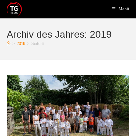
Zum
Menü
Inhalt
springen
Archiv des Jahres: 2019
>
2019
>
Seite 6