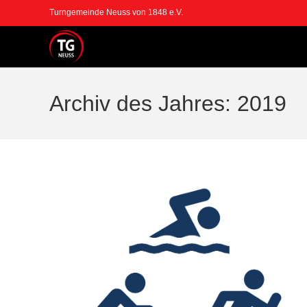
Zum
Turngemeinde Neuss von 1848 e.V.
Inhalt
springen
Archiv des Jahres: 2019