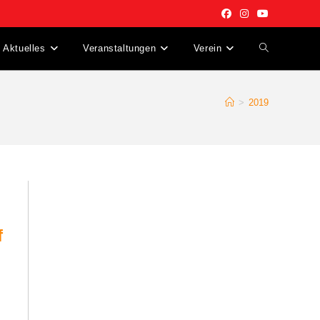
Aktuelles
Veranstaltungen
Verein
Website-
Suche
>
2019
umschalten
f