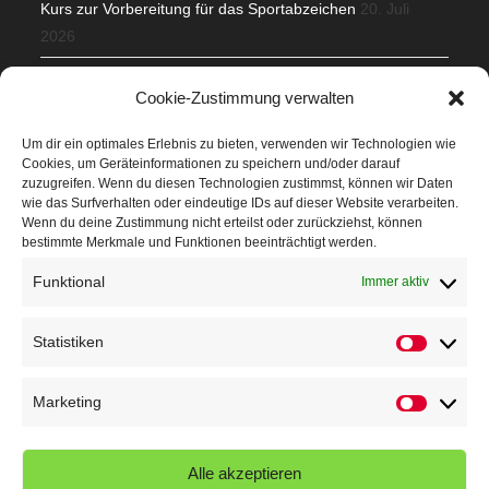
Kurs zur Vorbereitung für das Sportabzeichen
20. Juli
2026
Mit Teamgeist und Spaß – 2. Runde KidsCup
17. Juli 2026
Cookie-Zustimmung verwalten
TG Parkplatz
16. Juli 2026
Um dir ein optimales Erlebnis zu bieten, verwenden wir Technologien wie
Cookies, um Geräteinformationen zu speichern und/oder darauf
Veranstaltungen
zuzugreifen. Wenn du diesen Technologien zustimmst, können wir Daten
wie das Surfverhalten oder eindeutige IDs auf dieser Website verarbeiten.
Wenn du deine Zustimmung nicht erteilst oder zurückziehst, können
Höffner Run
bestimmte Merkmale und Funktionen beeinträchtigt werden.
Schnuppertag
Funktional
Immer aktiv
Terminkalender
Statistiken
Statistik
Neusser Sommernachtslauf
Kindersportfest
Marketing
Marketin
Nikolaus-Crosslauf
Alle akzeptieren
Capoeira Camp