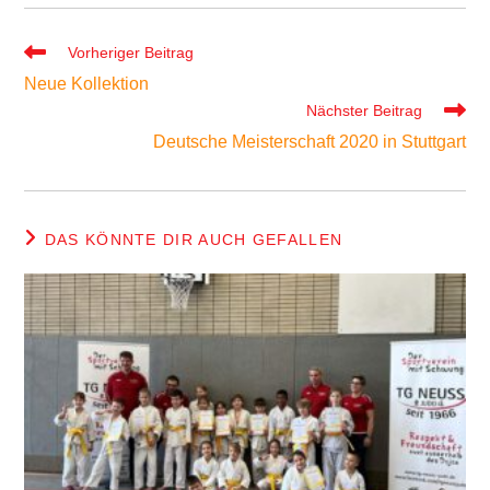
Weitere
Vorheriger Beitrag
Artikel
Neue Kollektion
ansehen
Nächster Beitrag
Deutsche Meisterschaft 2020 in Stuttgart
DAS KÖNNTE DIR AUCH GEFALLEN