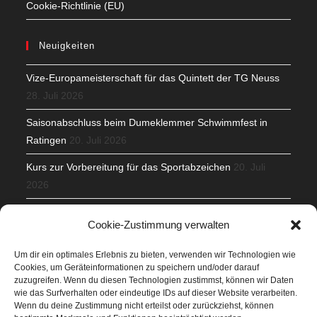
Cookie-Richtlinie (EU)
Neuigkeiten
Vize-Europameisterschaft für das Quintett der TG Neuss
28. Juli 2026
Saisonabschluss beim Dumeklemmer Schwimmfest in
Ratingen
20. Juli 2026
Kurs zur Vorbereitung für das Sportabzeichen
20. Juli
2026
Mit Teamgeist und Spaß – 2. Runde KidsCup
17. Juli 2026
Cookie-Zustimmung verwalten
TG Parkplatz
16. Juli 2026
Um dir ein optimales Erlebnis zu bieten, verwenden wir Technologien wie
Cookies, um Geräteinformationen zu speichern und/oder darauf
Veranstaltungen
zuzugreifen. Wenn du diesen Technologien zustimmst, können wir Daten
wie das Surfverhalten oder eindeutige IDs auf dieser Website verarbeiten.
Wenn du deine Zustimmung nicht erteilst oder zurückziehst, können
Höffner Run