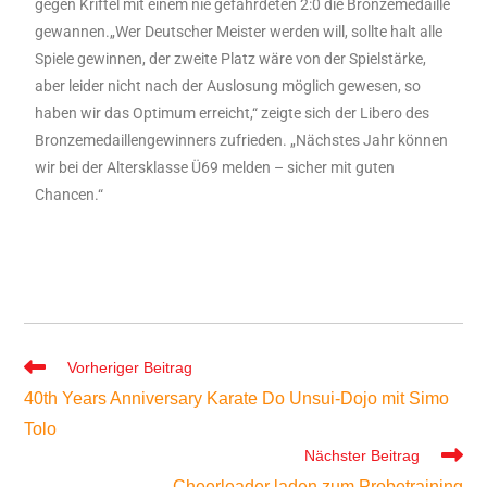
gegen Kriftel mit einem nie gefährdeten 2:0 die Bronzemedaille
gewannen.„Wer Deutscher Meister werden will, sollte halt alle
Spiele gewinnen, der zweite Platz wäre von der Spielstärke,
aber leider nicht nach der Auslosung möglich gewesen, so
haben wir das Optimum erreicht,“ zeigte sich der Libero des
Bronzemedaillengewinners zufrieden. „Nächstes Jahr können
wir bei der Altersklasse Ü69 melden – sicher mit guten
Chancen.“
Vorheriger Beitrag
40th Years Anniversary Karate Do Unsui-Dojo mit Simo
Tolo
Nächster Beitrag
Cheerleader laden zum Probetraining