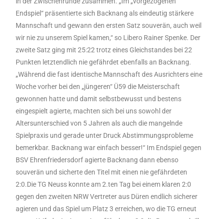
in der Zwischenrunde zusammen. „Im „vorgezogenen
Endspiel“ präsentierte sich Backnang als eindeutig stärkere
Mannschaft und gewann den ersten Satz souverän, auch weil
wir nie zu unserem Spiel kamen,“ so Libero Rainer Spenke. Der
zweite Satz ging mit 25:22 trotz eines Gleichstandes bei 22
Punkten letztendlich nie gefährdet ebenfalls an Backnang.
„Während die fast identische Mannschaft des Ausrichters eine
Woche vorher bei den „jüngeren“ Ü59 die Meisterschaft
gewonnen hatte und damit selbstbewusst und bestens
eingespielt agierte, machten sich bei uns sowohl der
Altersunterschied von 5 Jahren als auch die mangelnde
Spielpraxis und gerade unter Druck Abstimmungsprobleme
bemerkbar. Backnang war einfach besser!“ Im Endspiel gegen
BSV Ehrenfriedersdorf agierte Backnang dann ebenso
souverän und sicherte den Titel mit einen nie gefährdeten
2:0.Die TG Neuss konnte am 2.ten Tag bei einem klaren 2:0
gegen den zweiten NRW Vertreter aus Düren endlich sicherer
agieren und das Spiel um Platz 3 erreichen, wo die TG erneut