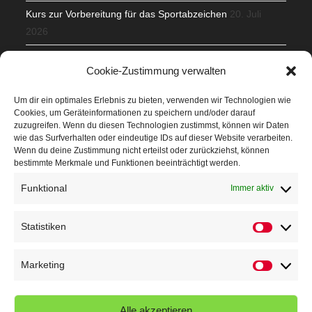
Kurs zur Vorbereitung für das Sportabzeichen
20. Juli
2026
Mit Teamgeist und Spaß – 2. Runde KidsCup
17. Juli 2026
Cookie-Zustimmung verwalten
TG Parkplatz
16. Juli 2026
Um dir ein optimales Erlebnis zu bieten, verwenden wir Technologien wie
Cookies, um Geräteinformationen zu speichern und/oder darauf
Veranstaltungen
zuzugreifen. Wenn du diesen Technologien zustimmst, können wir Daten
wie das Surfverhalten oder eindeutige IDs auf dieser Website verarbeiten.
Wenn du deine Zustimmung nicht erteilst oder zurückziehst, können
Höffner Run
bestimmte Merkmale und Funktionen beeinträchtigt werden.
Schnuppertag
Funktional
Immer aktiv
Terminkalender
Statistiken
Statistik
Neusser Sommernachtslauf
Kindersportfest
Marketing
Marketin
Nikolaus-Crosslauf
Alle akzeptieren