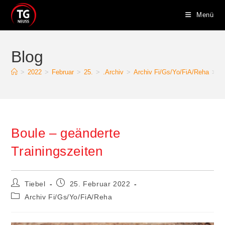
Zum
Menü
Inhalt
springen
Blog
>
2022
>
Februar
>
25.
>
.Archiv
>
Archiv Fi/Gs/Yo/FiA/Reha
>
B
Boule – geänderte
Trainingszeiten
Beitrags-
Beitrag
Tiebel
25. Februar 2022
Autor:
veröffentlicht:
Beitrags-
Archiv Fi/Gs/Yo/FiA/Reha
Kategorie: