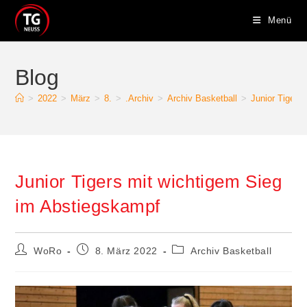
Zum
Menü
Inhalt
springen
Blog
>
2022
>
März
>
8.
>
.Archiv
>
Archiv Basketball
>
Junior Tigers
Junior Tigers mit wichtigem Sieg
im Abstiegskampf
Beitrags-
Beitrag
Beitrags-
WoRo
8. März 2022
Archiv Basketball
Autor:
veröffentlicht:
Kategorie: