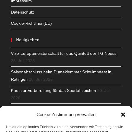
Impressum
Datenschutz
Cookie-Richtlinie (EU)
Neuigkeiten
Vize-Europameisterschaft für das Quintett der TG Neuss
28. Juli 2026
Saisonabschluss beim Dumeklemmer Schwimmfest in
Ratingen
20. Juli 2026
Kurs zur Vorbereitung für das Sportabzeichen
20. Juli
2026
Mit Teamgeist und Spaß – 2. Runde KidsCup
17. Juli 2026
Cookie-Zustimmung verwalten
TG Parkplatz
16. Juli 2026
Um dir ein optimales Erlebnis zu bieten, verwenden wir Technologien wie