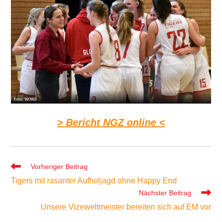
> Bericht NGZ online <
Weitere
Vorheriger Beitrag
Artikel
Tigers mit rasanter Aufholjagd ohne Happy End
ansehen
Nächster Beitrag
Unsere Vizeweltmeister bereiten sich auf EM vor