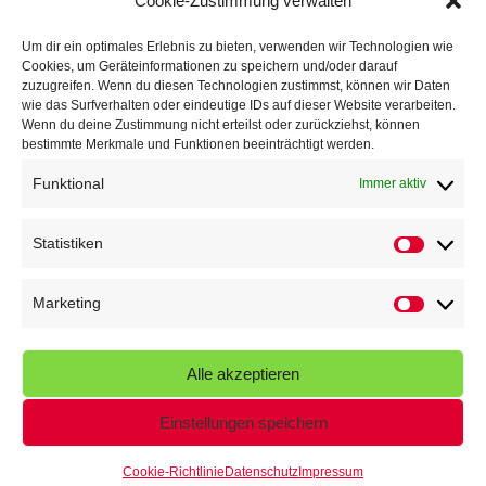
Cookie-Zustimmung verwalten
TG Parkplatz
16. Juli 2026
Um dir ein optimales Erlebnis zu bieten, verwenden wir Technologien wie
Cookies, um Geräteinformationen zu speichern und/oder darauf
Veranstaltungen
zuzugreifen. Wenn du diesen Technologien zustimmst, können wir Daten
wie das Surfverhalten oder eindeutige IDs auf dieser Website verarbeiten.
Wenn du deine Zustimmung nicht erteilst oder zurückziehst, können
Höffner Run
bestimmte Merkmale und Funktionen beeinträchtigt werden.
Schnuppertag
Funktional
Immer aktiv
Terminkalender
Statistiken
Statistik
Neusser Sommernachtslauf
Kindersportfest
Marketing
Marketin
Nikolaus-Crosslauf
Alle akzeptieren
Capoeira Camp
Einstellungen speichern
Cookie-Richtlinie
Datenschutz
Impressum
© 2026 - Turngemeinde Neuss von 1848 e.V.