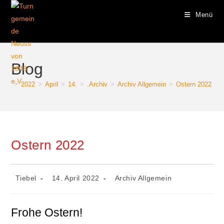
Zum
Menü
Inhalt
springen
Blog
>
2022
>
April
>
14.
>
.Archiv
>
Archiv Allgemein
>
Ostern 2022
Ostern 2022
Beitrags-
Beitrag
Beitrags-
Tiebel
14. April 2022
Archiv Allgemein
Autor:
veröffentlicht:
Kategorie:
Frohe Ostern!