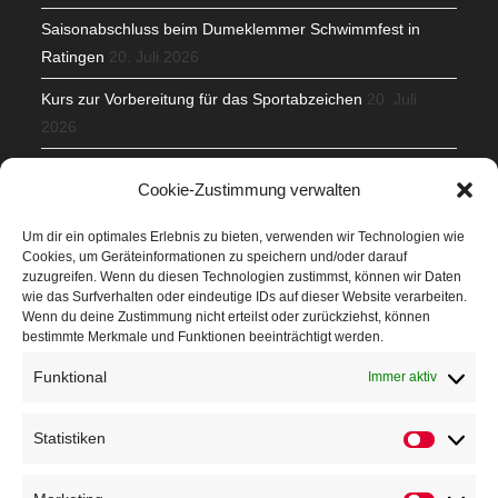
Saisonabschluss beim Dumeklemmer Schwimmfest in
Ratingen
20. Juli 2026
Kurs zur Vorbereitung für das Sportabzeichen
20. Juli
2026
Mit Teamgeist und Spaß – 2. Runde KidsCup
17. Juli 2026
Cookie-Zustimmung verwalten
TG Parkplatz
16. Juli 2026
Um dir ein optimales Erlebnis zu bieten, verwenden wir Technologien wie
Cookies, um Geräteinformationen zu speichern und/oder darauf
Veranstaltungen
zuzugreifen. Wenn du diesen Technologien zustimmst, können wir Daten
wie das Surfverhalten oder eindeutige IDs auf dieser Website verarbeiten.
Wenn du deine Zustimmung nicht erteilst oder zurückziehst, können
Höffner Run
bestimmte Merkmale und Funktionen beeinträchtigt werden.
Schnuppertag
Funktional
Immer aktiv
Terminkalender
Statistiken
Statistik
Neusser Sommernachtslauf
Kindersportfest