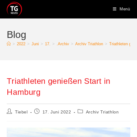
Zum
Menü
Inhalt
springen
Blog
>
2022
>
Juni
>
17.
>
.Archiv
>
Archiv Triathlon
>
Triathleten gen
Triathleten genießen Start in
Hamburg
Beitrags-
Beitrag
Beitrags-
Tiebel
17. Juni 2022
Archiv Triathlon
Autor:
veröffentlicht:
Kategorie: