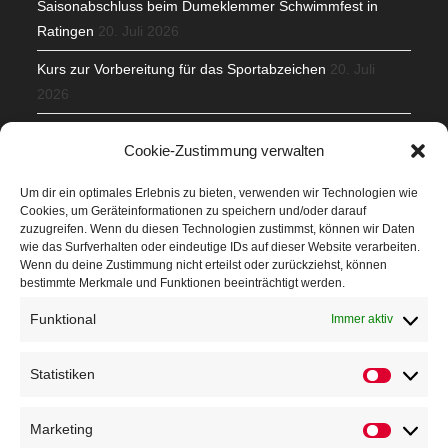
Saisonabschluss beim Dumeklemmer Schwimmfest in
Ratingen
20. Juli 2026
Kurs zur Vorbereitung für das Sportabzeichen
20. Juli
2026
Mit Teamgeist und Spaß – 2. Runde KidsCup
17. Juli 2026
Cookie-Zustimmung verwalten
TG Parkplatz
16. Juli 2026
Um dir ein optimales Erlebnis zu bieten, verwenden wir Technologien wie
Cookies, um Geräteinformationen zu speichern und/oder darauf
Veranstaltungen
zuzugreifen. Wenn du diesen Technologien zustimmst, können wir Daten
wie das Surfverhalten oder eindeutige IDs auf dieser Website verarbeiten.
Wenn du deine Zustimmung nicht erteilst oder zurückziehst, können
Höffner Run
bestimmte Merkmale und Funktionen beeinträchtigt werden.
Schnuppertag
Funktional
Immer aktiv
Terminkalender
Statistiken
Statistik
Neusser Sommernachtslauf
Kindersportfest
Marketing
Marketin