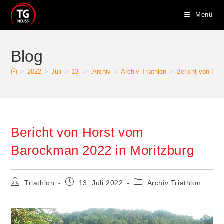
Zum
Menü
Inhalt
springen
Blog
>
2022
>
Juli
>
13.
>
.Archiv
>
Archiv Triathlon
>
Bericht von Hor
Bericht von Horst vom
Barockman 2022 in Moritzburg
Beitrags-
Beitrag
Beitrags-
Triathlon
13. Juli 2022
Archiv Triathlon
Autor:
veröffentlicht:
Kategorie: