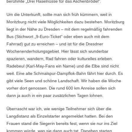
berühmte „Drei Haselnüsse für das Aschenbrödel“.
Um die Unterkunft, sollte man sich früh kümmern, weil in
Moritzburg nicht viele Möglichkeiten dazu bestehen. Moritzburg
liegt in der Nähe zu Dresden – mit dem regelmäßig fahrenden
Bus (Stichwort „9-Euro-Ticket“ oder eben auch mit dem
Fahrrad) gut zu erreichen – und ist für die Dresdner
Wochenenderholungsgebiet. Hier lässt sich wunderbar
spazieren, wandern, Rad fahren oder kulturelles erleben.
Radebeul (Karl-May-Fans ein Name) und die Elbe sind nicht
weit. Eine alte Schmalspur-Dampflok-Bahn fährt hier durch. Es
gibt viele Seen und schöne Landschaft. Wir haben die Woche
vorher dort genossen. Die rund 600 km Anreise sollen sich
dann ja auch in ein paar zusätzlichen Tagen lohnen.
Überrascht war ich, wie wenige Teilnehmer sich über die
Langdistanz als Einzelstarter angemeldet hatten. Bei den
Frauen stand die Siegerin bereits fest, wenn sie nur ins Ziel
kommen würde, was sie dann auch tat. Daneben starten