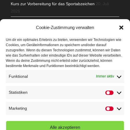
Kurs zur Vorbereitung für das Sportabzeichen
20. Juli
2026
Mit Teamgeist und Spaß – 2. Runde KidsCup
17. Juli 2026
Cookie-Zustimmung verwalten
TG Parkplatz
16. Juli 2026
Um dir ein optimales Erlebnis zu bieten, verwenden wir Technologien wie
Cookies, um Geräteinformationen zu speichern und/oder darauf
Veranstaltungen
zuzugreifen. Wenn du diesen Technologien zustimmst, können wir Daten
wie das Surfverhalten oder eindeutige IDs auf dieser Website verarbeiten.
Wenn du deine Zustimmung nicht erteilst oder zurückziehst, können
Höffner Run
bestimmte Merkmale und Funktionen beeinträchtigt werden.
Schnuppertag
Funktional
Immer aktiv
Terminkalender
Statistiken
Statistik
Neusser Sommernachtslauf
Kindersportfest
Marketing
Marketin
Nikolaus-Crosslauf
Alle akzeptieren
Capoeira Camp