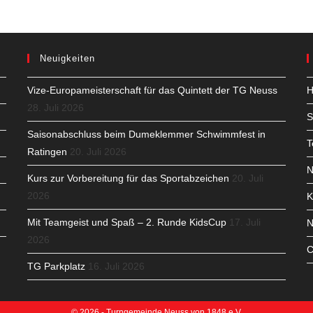
Neuigkeiten
Vize-Europameisterschaft für das Quintett der TG Neuss
H
28. Juli 2026
S
Saisonabschluss beim Dumeklemmer Schwimmfest in
T
Ratingen
20. Juli 2026
N
Kurs zur Vorbereitung für das Sportabzeichen
20. Juli
2026
K
Mit Teamgeist und Spaß – 2. Runde KidsCup
17. Juli
N
2026
C
TG Parkplatz
16. Juli 2026
© 2026 - Turngemeinde Neuss von 1848 e.V.