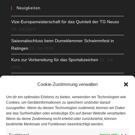
Neuigkeiten
Vize-Europameisterschaft für das Quintett der TG Neuss
28. Juli 2026
Saisonabschluss beim Dumeklemmer Schwimmfest in
Ratingen
20. Juli 2026
Kurs zur Vorbereitung für das Sportabzeichen
20. Juli
2026
Mit Teamgeist und Spaß – 2. Runde KidsCup
17. Juli 2026
Cookie-Zustimmung verwalten
TG Parkplatz
16. Juli 2026
Um dir ein optimales Erlebnis zu bieten, verwenden wir Technologien wie
Cookies, um Geräteinformationen zu speichern und/oder darauf
Veranstaltungen
zuzugreifen. Wenn du diesen Technologien zustimmst, können wir Daten
wie das Surfverhalten oder eindeutige IDs auf dieser Website verarbeiten.
Wenn du deine Zustimmung nicht erteilst oder zurückziehst, können
Höffner Run
bestimmte Merkmale und Funktionen beeinträchtigt werden.
Schnuppertag