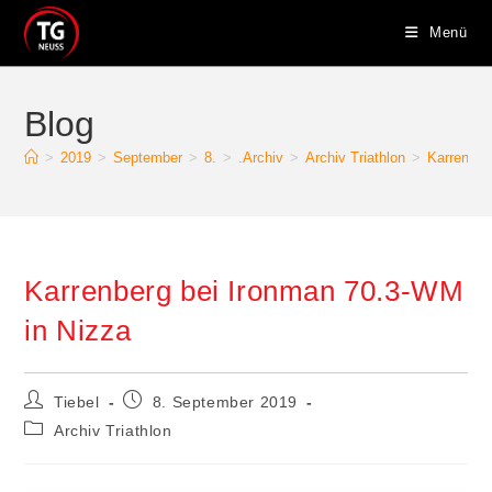
Zum
Menü
Inhalt
springen
Blog
>
2019
>
September
>
8.
>
.Archiv
>
Archiv Triathlon
>
Karrenber
Karrenberg bei Ironman 70.3-WM
in Nizza
Beitrags-
Beitrag
Tiebel
8. September 2019
Autor:
veröffentlicht:
Beitrags-
Archiv Triathlon
Kategorie: