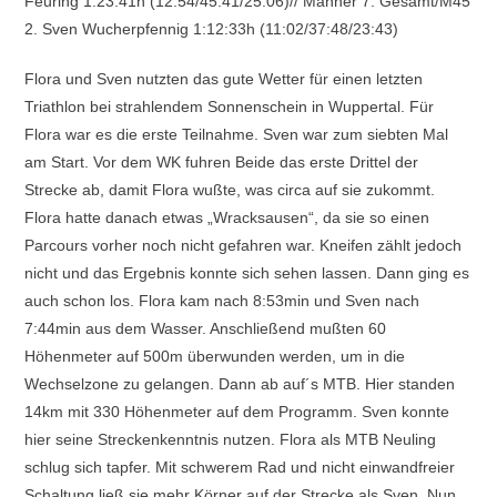
Feuring 1:23:41h (12:54/45:41/25:06)// Männer 7. Gesamt/M45
2. Sven Wucherpfennig 1:12:33h (11:02/37:48/23:43)
Flora und Sven nutzten das gute Wetter für einen letzten
Triathlon bei strahlendem Sonnenschein in Wuppertal. Für
Flora war es die erste Teilnahme. Sven war zum siebten Mal
am Start. Vor dem WK fuhren Beide das erste Drittel der
Strecke ab, damit Flora wußte, was circa auf sie zukommt.
Flora hatte danach etwas „Wracksausen“, da sie so einen
Parcours vorher noch nicht gefahren war. Kneifen zählt jedoch
nicht und das Ergebnis konnte sich sehen lassen. Dann ging es
auch schon los. Flora kam nach 8:53min und Sven nach
7:44min aus dem Wasser. Anschließend mußten 60
Höhenmeter auf 500m überwunden werden, um in die
Wechselzone zu gelangen. Dann ab auf´s MTB. Hier standen
14km mit 330 Höhenmeter auf dem Programm. Sven konnte
hier seine Streckenkenntnis nutzen. Flora als MTB Neuling
schlug sich tapfer. Mit schwerem Rad und nicht einwandfreier
Schaltung ließ sie mehr Körner auf der Strecke als Sven. Nun