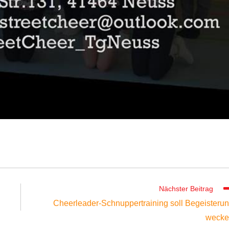
Nächster Beitrag
Cheerleader-Schnuppertraining soll Begeisteru
wecke