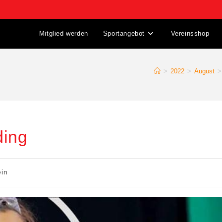
Mitglied werden
Sportangebot
Vereinsshop
>
2022
>
August
>
ding
ein