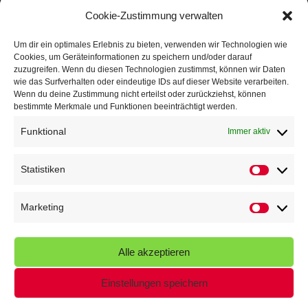
Mit Teamgeist und Spaß – 2. Runde KidsCup
17. Juli 2026
Cookie-Zustimmung verwalten
TG Parkplatz
16. Juli 2026
Um dir ein optimales Erlebnis zu bieten, verwenden wir Technologien wie
Cookies, um Geräteinformationen zu speichern und/oder darauf
Veranstaltungen
zuzugreifen. Wenn du diesen Technologien zustimmst, können wir Daten
wie das Surfverhalten oder eindeutige IDs auf dieser Website verarbeiten.
Wenn du deine Zustimmung nicht erteilst oder zurückziehst, können
Höffner Run
bestimmte Merkmale und Funktionen beeinträchtigt werden.
Schnuppertag
Funktional
Immer aktiv
Terminkalender
Statistiken
Statistik
Neusser Sommernachtslauf
Kindersportfest
Marketing
Marketin
Nikolaus-Crosslauf
Alle akzeptieren
Capoeira Camp
Einstellungen speichern