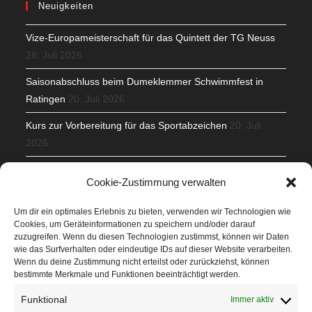
Neuigkeiten
Vize-Europameisterschaft für das Quintett der TG Neuss
28. Juli 2026
Saisonabschluss beim Dumeklemmer Schwimmfest in
Ratingen
20. Juli 2026
Kurs zur Vorbereitung für das Sportabzeichen
20. Juli
2026
Mit Teamgeist und Spaß – 2. Runde KidsCup
17. Juli 2026
Cookie-Zustimmung verwalten
TG Parkplatz
16. Juli 2026
Um dir ein optimales Erlebnis zu bieten, verwenden wir Technologien wie
Cookies, um Geräteinformationen zu speichern und/oder darauf
Veranstaltungen
zuzugreifen. Wenn du diesen Technologien zustimmst, können wir Daten
wie das Surfverhalten oder eindeutige IDs auf dieser Website verarbeiten.
Wenn du deine Zustimmung nicht erteilst oder zurückziehst, können
Höffner Run
bestimmte Merkmale und Funktionen beeinträchtigt werden.
Schnuppertag
Funktional
Immer aktiv