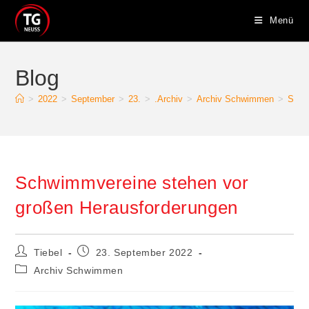
Zum
Menü
Inhalt
springen
Blog
>
2022
>
September
>
23.
>
.Archiv
>
Archiv Schwimmen
>
Schw
Schwimmvereine stehen vor
großen Herausforderungen
Beitrags-
Beitrag
Tiebel
23. September 2022
Autor:
veröffentlicht:
Beitrags-
Archiv Schwimmen
Kategorie: