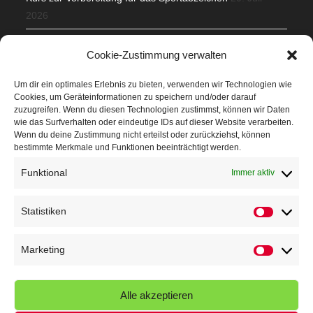
2026
Mit Teamgeist und Spaß – 2. Runde KidsCup
17. Juli 2026
Cookie-Zustimmung verwalten
TG Parkplatz
16. Juli 2026
Um dir ein optimales Erlebnis zu bieten, verwenden wir Technologien wie
Cookies, um Geräteinformationen zu speichern und/oder darauf
Veranstaltungen
zuzugreifen. Wenn du diesen Technologien zustimmst, können wir Daten
wie das Surfverhalten oder eindeutige IDs auf dieser Website verarbeiten.
Wenn du deine Zustimmung nicht erteilst oder zurückziehst, können
Höffner Run
bestimmte Merkmale und Funktionen beeinträchtigt werden.
Schnuppertag
Funktional
Immer aktiv
Terminkalender
Statistiken
Statistik
Neusser Sommernachtslauf
Kindersportfest
Marketing
Marketin
Nikolaus-Crosslauf
Alle akzeptieren
Capoeira Camp