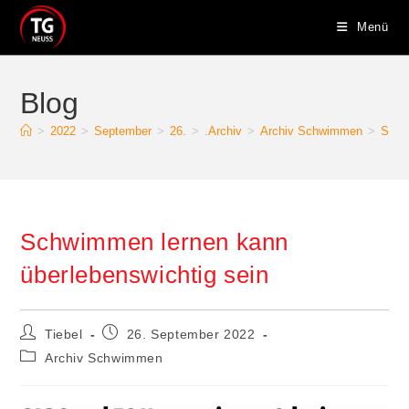
Zum
Menü
Inhalt
springen
Blog
>
2022
>
September
>
26.
>
.Archiv
>
Archiv Schwimmen
>
Schw
Schwimmen lernen kann
überlebenswichtig sein
Beitrags-
Beitrag
Tiebel
26. September 2022
Autor:
veröffentlicht:
Beitrags-
Archiv Schwimmen
Kategorie: