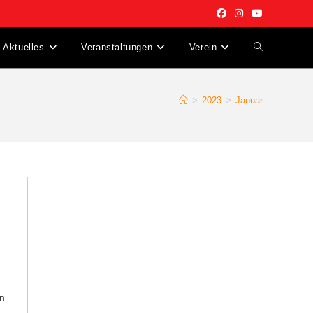
Aktuelles
Veranstaltungen
Verein
Website-
Suche
>
2023
>
Januar
umschalten
on