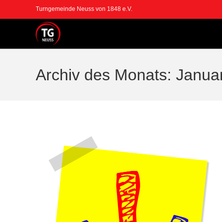
Zum
Turngemeinde Neuss von 1848 e.V.
Inhalt
springen
Archiv des Monats: Janua