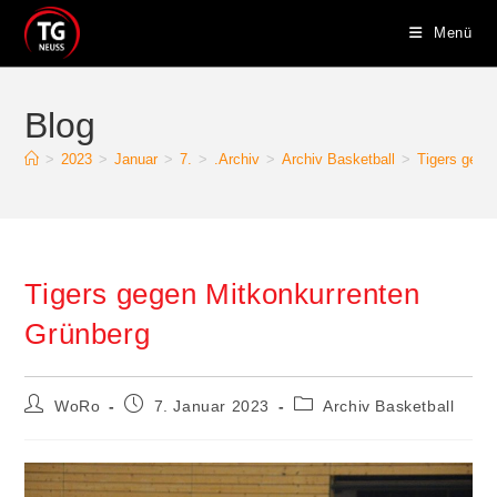
Zum
Menü
Inhalt
springen
Blog
>
2023
>
Januar
>
7.
>
.Archiv
>
Archiv Basketball
>
Tigers gege
Tigers gegen Mitkonkurrenten
Grünberg
Beitrags-
Beitrag
Beitrags-
WoRo
7. Januar 2023
Archiv Basketball
Autor:
veröffentlicht:
Kategorie: