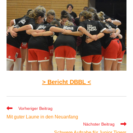
> Bericht DBBL <
Weitere
Vorheriger Beitrag
Artikel
Mit guter Laune in den Neuanfang
ansehen
Nächster Beitrag
Schwere Aufgabe für Junior Tigers