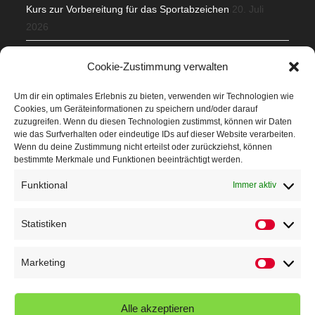
Kurs zur Vorbereitung für das Sportabzeichen
20. Juli
2026
Mit Teamgeist und Spaß – 2. Runde KidsCup
17. Juli 2026
Cookie-Zustimmung verwalten
TG Parkplatz
16. Juli 2026
Um dir ein optimales Erlebnis zu bieten, verwenden wir Technologien wie
Cookies, um Geräteinformationen zu speichern und/oder darauf
Veranstaltungen
zuzugreifen. Wenn du diesen Technologien zustimmst, können wir Daten
wie das Surfverhalten oder eindeutige IDs auf dieser Website verarbeiten.
Wenn du deine Zustimmung nicht erteilst oder zurückziehst, können
Höffner Run
bestimmte Merkmale und Funktionen beeinträchtigt werden.
Schnuppertag
Funktional
Immer aktiv
Terminkalender
Statistiken
Statistik
Neusser Sommernachtslauf
Kindersportfest
Marketing
Marketin
Nikolaus-Crosslauf
Alle akzeptieren
Capoeira Camp