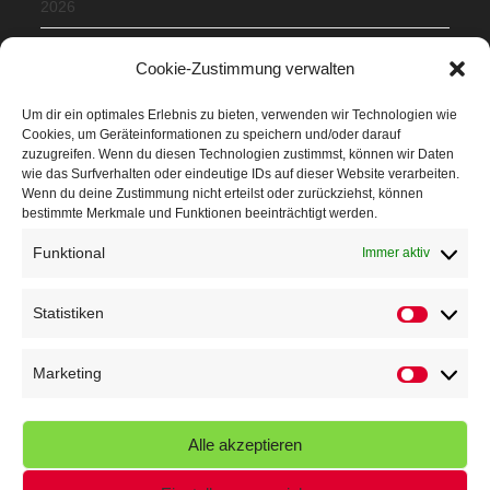
2026
Mit Teamgeist und Spaß – 2. Runde KidsCup
17. Juli 2026
Cookie-Zustimmung verwalten
TG Parkplatz
16. Juli 2026
Um dir ein optimales Erlebnis zu bieten, verwenden wir Technologien wie
Cookies, um Geräteinformationen zu speichern und/oder darauf
Veranstaltungen
zuzugreifen. Wenn du diesen Technologien zustimmst, können wir Daten
wie das Surfverhalten oder eindeutige IDs auf dieser Website verarbeiten.
Wenn du deine Zustimmung nicht erteilst oder zurückziehst, können
Höffner Run
bestimmte Merkmale und Funktionen beeinträchtigt werden.
Schnuppertag
Funktional
Immer aktiv
Terminkalender
Statistiken
Neusser Sommernachtslauf
Statistik
Kindersportfest
Marketing
Marketin
Nikolaus-Crosslauf
Alle akzeptieren
Capoeira Camp