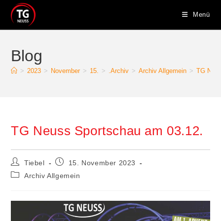
Zum
Menü
Inhalt
springen
Blog
>
2023
>
November
>
15.
>
.Archiv
>
Archiv Allgemein
>
TG Neus
TG Neuss Sportschau am 03.12.
Beitrags-
Beitrag
Tiebel
15. November 2023
Autor:
veröffentlicht:
Beitrags-
Archiv Allgemein
Kategorie: