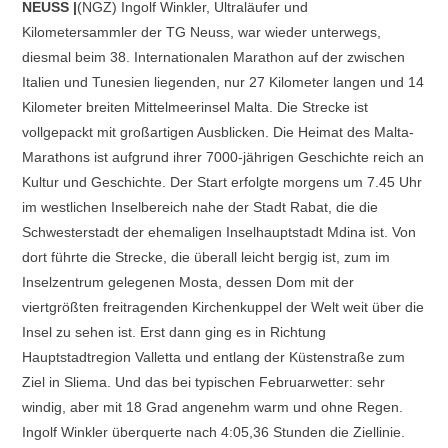
NEUSS |
(NGZ) Ingolf Winkler, Ultraläufer und
Kilometersammler der TG Neuss, war wieder unterwegs,
diesmal beim 38. Internationalen Marathon auf der zwischen
Italien und Tunesien liegenden, nur 27 Kilometer langen und 14
Kilometer breiten Mittelmeerinsel Malta. Die Strecke ist
vollgepackt mit großartigen Ausblicken. Die Heimat des Malta-
Marathons ist aufgrund ihrer 7000-jährigen Geschichte reich an
Kultur und Geschichte. Der Start erfolgte morgens um 7.45 Uhr
im westlichen Inselbereich nahe der Stadt Rabat, die die
Schwesterstadt der ehemaligen Inselhauptstadt Mdina ist. Von
dort führte die Strecke, die überall leicht bergig ist, zum im
Inselzentrum gelegenen Mosta, dessen Dom mit der
viertgrößten freitragenden Kirchenkuppel der Welt weit über die
Insel zu sehen ist. Erst dann ging es in Richtung
Hauptstadtregion Valletta und entlang der Küstenstraße zum
Ziel in Sliema. Und das bei typischen Februarwetter: sehr
windig, aber mit 18 Grad angenehm warm und ohne Regen.
Ingolf Winkler überquerte nach 4:05,36 Stunden die Ziellinie.