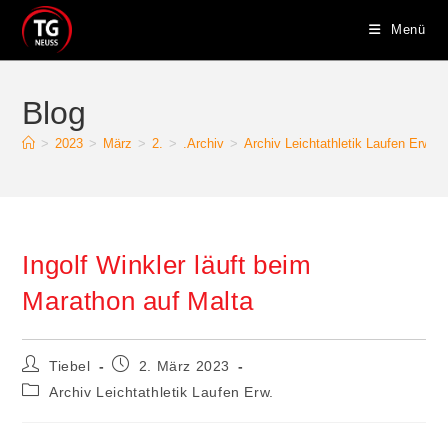
Zum
Menü
Inhalt
springen
Blog
>
2023
>
März
>
2.
>
.Archiv
>
Archiv Leichtathletik Laufen Erw.
Ingolf Winkler läuft beim
Marathon auf Malta
Beitrags-
Beitrag
Tiebel
2. März 2023
Autor:
veröffentlicht:
Beitrags-
Archiv Leichtathletik Laufen Erw.
Kategorie: