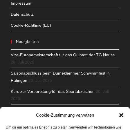
Impressum
Datenschutz
Cookie-Richtlinie (EU)
Neuigkeiten
Vize-Europameisterschaft für das Quintett der TG Neuss
28. Juli 2026
Saisonabschluss beim Dumeklemmer Schwimmfest in
Ratingen
20. Juli 2026
Kurs zur Vorbereitung für das Sportabzeichen
20. Juli
2026
Mit Teamgeist und Spaß – 2. Runde KidsCup
17. Juli 2026
Cookie-Zustimmung verwalten
TG Parkplatz
16. Juli 2026
Um dir ein optimales Erlebnis zu bieten, verwenden wir Technologien wie