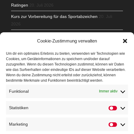
Ratingen
20. Juli 2026
Kurs zur Vorbereitung für das Sportabzeichen
20. Juli
2026
Mit Teamgeist und Spaß – 2. Runde KidsCup
17. Juli 2026
Cookie-Zustimmung verwalten
TG Parkplatz
16. Juli 2026
Um dir ein optimales Erlebnis zu bieten, verwenden wir Technologien wie
Cookies, um Geräteinformationen zu speichern und/oder darauf
Veranstaltungen
zuzugreifen. Wenn du diesen Technologien zustimmst, können wir Daten
wie das Surfverhalten oder eindeutige IDs auf dieser Website verarbeiten.
Wenn du deine Zustimmung nicht erteilst oder zurückziehst, können
Höffner Run
bestimmte Merkmale und Funktionen beeinträchtigt werden.
Schnuppertag
Funktional
Immer aktiv
Terminkalender
Statistiken
Statistik
Neusser Sommernachtslauf
Kindersportfest
Marketing
Marketin