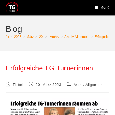
Zum
Menü
Inhalt
springen
Blog
>
2023
>
März
>
20.
>
.Archiv
>
Archiv Allgemein
>
Erfolgreiche 
Erfolgreiche TG Turnerinnen
Beitrags-
Beitrag
Beitrags-
Tiebel
20. März 2023
Archiv Allgemein
Autor:
veröffentlicht:
Kategorie: