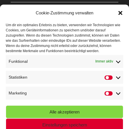
Mit Teamgeist und Spaß – 2. Runde KidsCup
17. Juli 2026
Cookie-Zustimmung verwalten
TG Parkplatz
16. Juli 2026
Um dir ein optimales Erlebnis zu bieten, verwenden wir Technologien wie
Cookies, um Geräteinformationen zu speichern und/oder darauf
Veranstaltungen
zuzugreifen. Wenn du diesen Technologien zustimmst, können wir Daten
wie das Surfverhalten oder eindeutige IDs auf dieser Website verarbeiten.
Wenn du deine Zustimmung nicht erteilst oder zurückziehst, können
Höffner Run
bestimmte Merkmale und Funktionen beeinträchtigt werden.
Schnuppertag
Funktional
Immer aktiv
Terminkalender
Statistiken
Statistik
Neusser Sommernachtslauf
Kindersportfest
Marketing
Marketin
Nikolaus-Crosslauf
Alle akzeptieren
Capoeira Camp
Einstellungen speichern