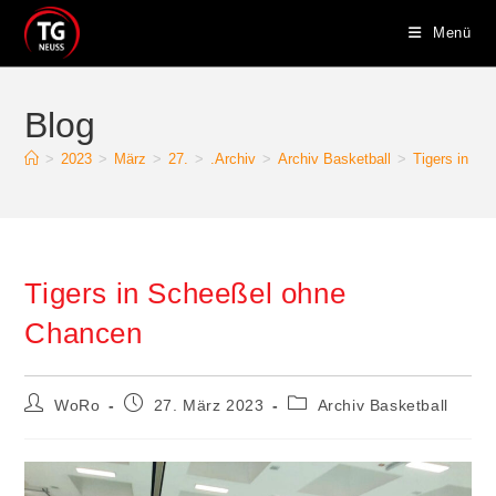
Zum
Menü
Inhalt
springen
Blog
>
2023
>
März
>
27.
>
.Archiv
>
Archiv Basketball
>
Tigers in S
Tigers in Scheeßel ohne
Chancen
Beitrags-
Beitrag
Beitrags-
WoRo
27. März 2023
Archiv Basketball
Autor:
veröffentlicht:
Kategorie: