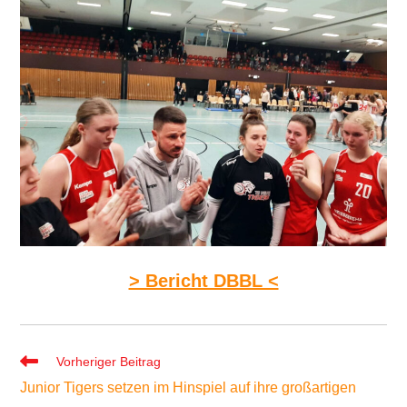
> Bericht DBBL <
Weitere
Vorheriger Beitrag
Artikel
Junior Tigers setzen im Hinspiel auf ihre großartigen
ansehen