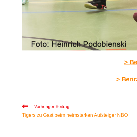
> Be
> Beri
Weitere
Vorheriger Beitrag
Artikel
Tigers zu Gast beim heimstarken Aufsteiger NBO
ansehen