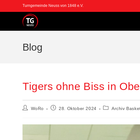
Zum
Turngemeinde Neuss von 1848 e.V.
Inhalt
springen
Blog
Tigers ohne Biss in Ob
Beitrags-
Beitrag
Beitrags-
WoRo
28. Oktober 2024
Archiv Basket
Autor:
veröffentlicht:
Kategorie: