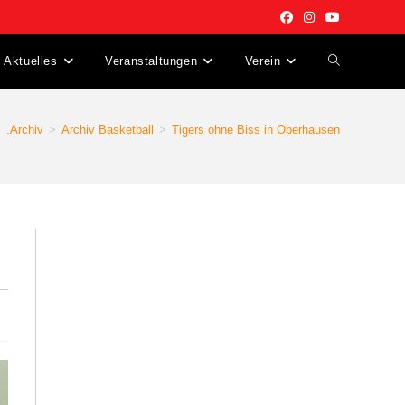
Aktuelles
Veranstaltungen
Verein
Website-
Suche
>
.Archiv
>
Archiv Basketball
>
Tigers ohne Biss in Oberhausen
umschalten