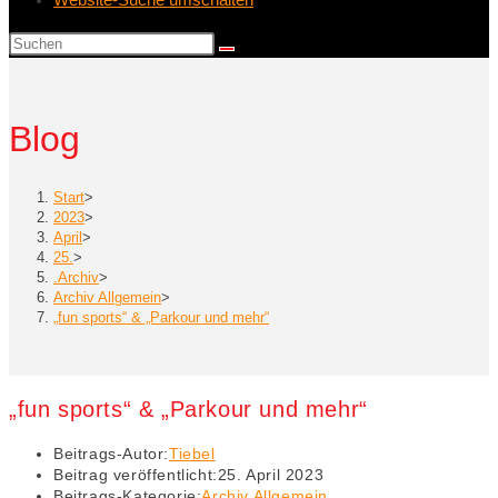
Blog
Start
>
2023
>
April
>
25.
>
.Archiv
>
Archiv Allgemein
>
„fun sports“ & „Parkour und mehr“
„fun sports“ & „Parkour und mehr“
Beitrags-Autor:
Tiebel
Beitrag veröffentlicht:
25. April 2023
Beitrags-Kategorie:
Archiv Allgemein