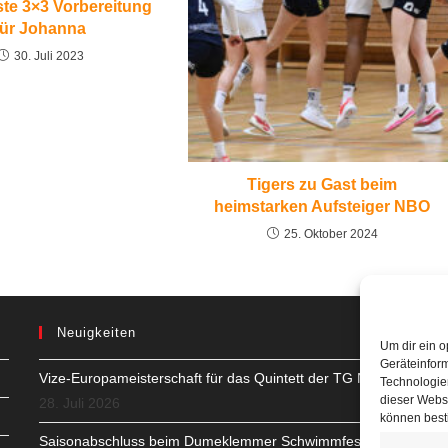
ste 3×3 Vorbereitung
für Johanna
30. Juli 2023
Tigers zu Gast beim
heimstarken Aufsteiger NBO
25. Oktober 2024
Neuigkeiten
Um dir ein o
Geräteinfor
Vize-Europameisterschaft für das Quintett der TG Neuss
H
Technologien
dieser Websi
28. Juli 2026
S
können best
Saisonabschluss beim Dumeklemmer Schwimmfest in