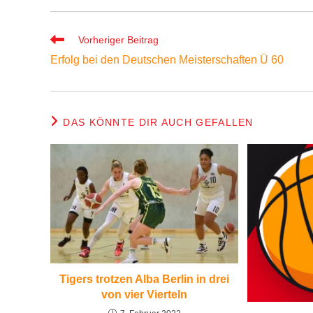
Weitere
Vorheriger Beitrag
Artikel
Erfolg bei den Deutschen Meisterschaften Ü 60
ansehen
DAS KÖNNTE DIR AUCH GEFALLEN
Tigers trotzen Alba Berlin in drei
von vier Vierteln