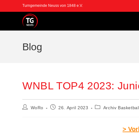
Zum
Turngemeinde Neuss von 1848 e.V.
Inhalt
springen
Blog
WNBL TOP4 2023: Junio
Beitrags-
Beitrag
Beitrags-
WoRo
26. April 2023
Archiv Basketbal
Autor:
veröffentlicht:
Kategorie:
> Vor