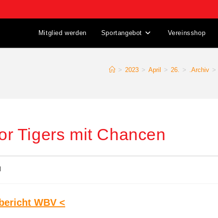
Mitglied werden
Sportangebot
Vereinsshop
>
2023
>
April
>
26.
>
.Archiv
>
r Tigers mit Chancen
l
bericht WBV <