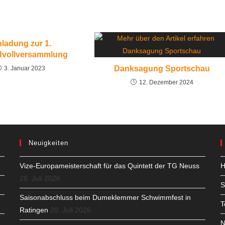
nladung zur 1.
vollversammlung
Danksagung Sportschau
3. Januar 2023
12. Dezember 2024
Neuigkeiten
Vize-Europameisterschaft für das Quintett der TG Neuss
H
28. Juli 2026
S
Saisonabschluss beim Dumeklemmer Schwimmfest in
T
Ratingen
20. Juli 2026
N