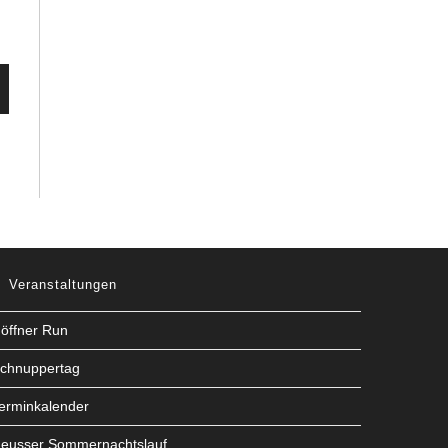
Veranstaltungen
öffner Run
chnuppertag
erminkalender
eusser Sommernachtslauf