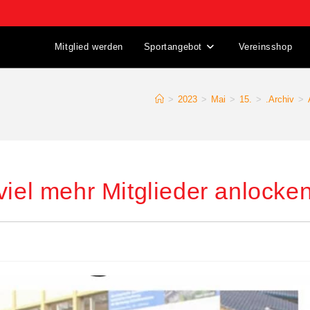
Mitglied werden
Sportangebot
Vereinsshop
>
2023
>
Mai
>
15.
>
.Archiv
>
viel mehr Mitglieder anlocke