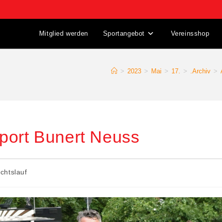
Mitglied werden
Sportangebot
Vereinsshop
>
2023
>
Mai
>
17.
>
.Archiv
>
port Bunert Neuss
chtslauf