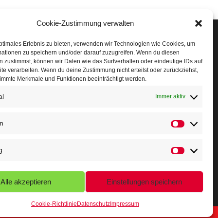
Cookie-Zustimmung verwalten
Veranstaltungen
ptimales Erlebnis zu bieten, verwenden wir Technologien wie Cookies, um
mationen zu speichern und/oder darauf zuzugreifen. Wenn du diesen
öffner Run
 zustimmst, können wir Daten wie das Surfverhalten oder eindeutige IDs auf
te verarbeiten. Wenn du deine Zustimmung nicht erteilst oder zurückziehst,
chnuppertag
immte Merkmale und Funktionen beeinträchtigt werden.
erminkalender
al
Immer aktiv
eusser Sommernachtslauf
en
Statistiken
indersportfest
g
ikolaus-Crosslauf
Marketing
apoeira Camp
Alle akzeptieren
Einstellungen speichern
Cookie-Richtlinie
Datenschutz
Impressum