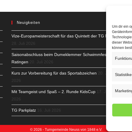
Neuigkeiten
Um dir ein o
Geräteinfor
Vize-Europameisterschaft für das Quintett der TG Neuss
H
Technologien
dieser Websi
28. Juli 2026
S
können best
Saisonabschluss beim Dumeklemmer Schwimmfest in
T
Funktion
Ratingen
20. Juli 2026
N
Kurs zur Vorbereitung für das Sportabzeichen
20. Juli
Statistik
2026
K
Marketin
Mit Teamgeist und Spaß – 2. Runde KidsCup
17. Juli
N
2026
C
TG Parkplatz
16. Juli 2026
© 2026 - Turngemeinde Neuss von 1848 e.V.