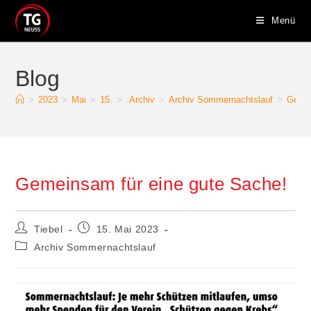
Zum
Menü
Inhalt
springen
Blog
>
2023
>
Mai
>
15.
>
.Archiv
>
Archiv Sommernachtslauf
>
Gemei
Gemeinsam für eine gute Sache!
Beitrags-
Beitrag
Tiebel
15. Mai 2023
Autor:
veröffentlicht:
Beitrags-
Archiv Sommernachtslauf
Kategorie: