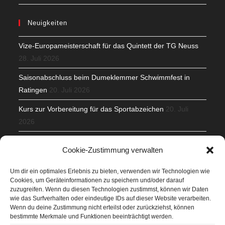
Neuigkeiten
Vize-Europameisterschaft für das Quintett der TG Neuss
28. Juli 2026
Saisonabschluss beim Dumeklemmer Schwimmfest in
Ratingen
20. Juli 2026
Kurs zur Vorbereitung für das Sportabzeichen
20. Juli
2026
Mit Teamgeist und Spaß – 2. Runde KidsCup
17. Juli 2026
Cookie-Zustimmung verwalten
TG Parkplatz
16. Juli 2026
Um dir ein optimales Erlebnis zu bieten, verwenden wir Technologien wie
Cookies, um Geräteinformationen zu speichern und/oder darauf
Veranstaltungen
zuzugreifen. Wenn du diesen Technologien zustimmst, können wir Daten
wie das Surfverhalten oder eindeutige IDs auf dieser Website verarbeiten.
Wenn du deine Zustimmung nicht erteilst oder zurückziehst, können
Höffner Run
bestimmte Merkmale und Funktionen beeinträchtigt werden.