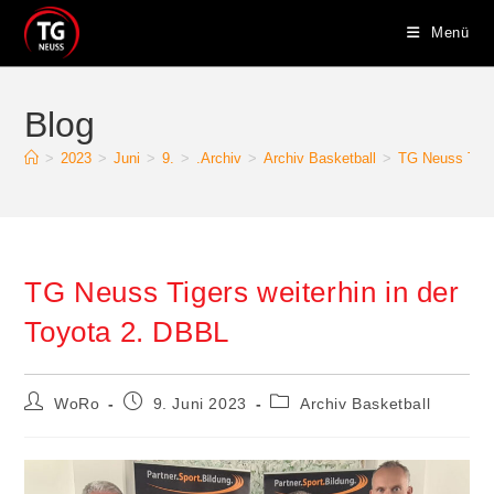
Zum
Menü
Inhalt
springen
Blog
>
2023
>
Juni
>
9.
>
.Archiv
>
Archiv Basketball
>
TG Neuss Tiger
TG Neuss Tigers weiterhin in der
Toyota 2. DBBL
Beitrags-
Beitrag
Beitrags-
WoRo
9. Juni 2023
Archiv Basketball
Autor:
veröffentlicht:
Kategorie: